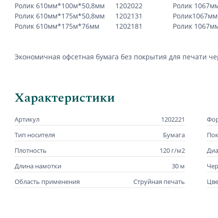
Ролик 610мм*100м*50,8мм
1202022
Ролик 1067м
Ролик 610мм*175м*50,8мм
1202131
Ролик1067мм
Ролик 610мм*175м*76мм
1202181
Ролик 1067м
Экономичная офсетная бумага без покрытия для печати ч
Характеристики
Артикул
1202221
Фор
Тип носителя
Бумага
По
Плотность
120 г/м2
Диа
Длина намотки
30 м
Че
Область применения
Струйная печать
Цве