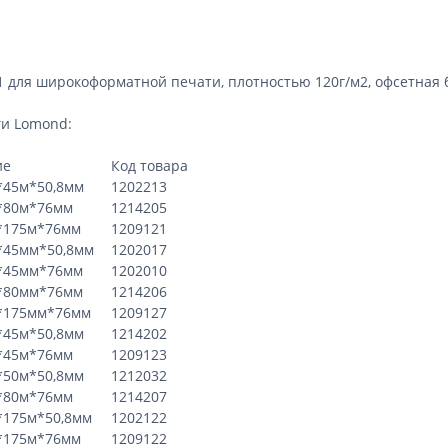
1 для широкоформатной печати, плотностью
120г/м2
, офсетная
ги
Lomond
:
ие
Код товара
*45м*50,8мм
1202213
*80м*76мм
1214205
*175м*76мм
1209121
*45мм*50,8мм
1202017
*45мм*76мм
1202010
*80мм*76мм
1214206
*175мм*76мм
1209127
*45м*50,8мм
1214202
*45м*76мм
1209123
*50м*50,8мм
1212032
*80м*76мм
1214207
*175м*50,8мм
1202122
*175м*76мм
1209122