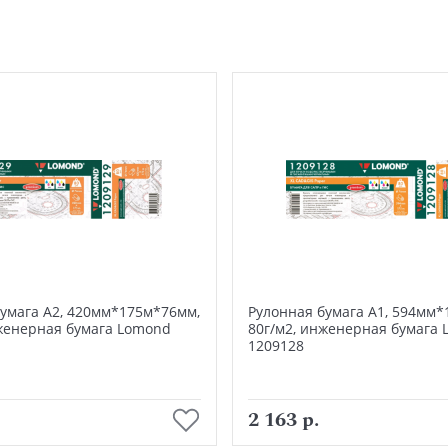
умага А2, 420мм*175м*76мм,
Рулонная бумага А1, 594мм*
нженерная бумага Lomond
80г/м2, инженерная бумага
1209128
В корзину
В корзину
2 163 р.