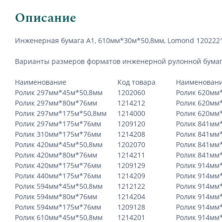
Описание
Инженерная бумага А1, 610мм*30м*50,8мм,
Lomond
120222
Варианты размеров форматов инженерной рулонной бума
Наименование
Код товара
Наименован
Ролик 297мм*45м*50,8мм
1202060
Ролик 620мм
Ролик 297мм*80м*76мм
1214212
Ролик 620мм
Ролик 297мм*175м*50,8мм
1214000
Ролик 620мм
Ролик 297мм*175м*76мм
1209120
Ролик 841мм
Ролик 310мм*175м*76мм
1214208
Ролик 841мм
Ролик 420мм*45м*50,8мм
1202070
Ролик 841мм
Ролик 420мм*80м*76мм
1214211
Ролик 841мм
Ролик 420мм*175м*76мм
1209129
Ролик 914мм
Ролик 440мм*175м*76мм
1214209
Ролик 914мм
Ролик 594мм*45м*50,8мм
1212122
Ролик 914мм
Ролик 594мм*80м*76мм
1214204
Ролик 914мм
Ролик 594мм*175м*76мм
1209128
Ролик 914мм
Ролик 610мм*45м*50,8мм
1214201
Ролик 914мм