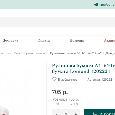
t.me/optro
Доставка
Оплата
Помощь
Акци
азмеры
Инженерная бумага
Рулонная бумага А1, 610мм*30м*50,8мм, 
Рулонная бумага А1, 610
бумага Lomond 1202221
В избранное
Артикул:
1202221
705 р.
Розница
705 р.
Опт
670 р.
В корз
-
1
+