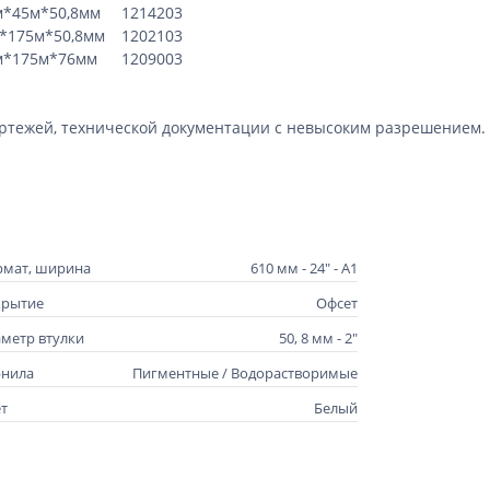
м*45м*50,8мм
1214203
*175м*50,8мм
1202103
м*175м*76мм
1209003
ертежей, технической документации с невысоким разрешением.
мат, ширина
610 мм - 24" - А1
крытие
Офсет
метр втулки
50, 8 мм - 2"
рнила
Пигментные / Водорастворимые
т
Белый