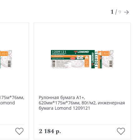
1
/
9
175м*76мм,
Рулонная бумага А1+,
 Lomond
620мм*175м*76мм, 80г/м2, инженерная
бумага Lomond 1209121
В корзину
2 184 р.