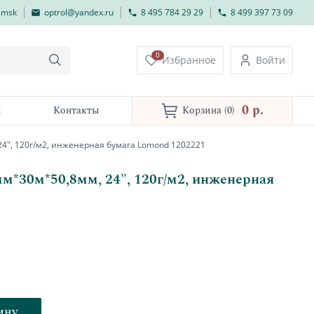
lmsk
optrol@yandex.ru
8 495 784 29 29
8 499 397 73 09
0
Избранное
Войти
0 p.
и
Контакты
Корзина
(0)
24", 120г/м2, инженерная бумага Lomond 1202221
мм*30м*50,8мм, 24", 120г/м2, инженерная
ину