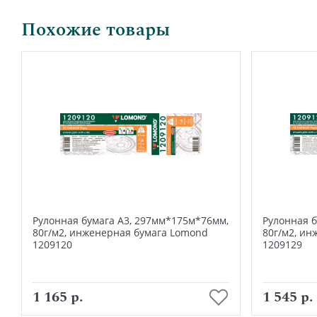
Похожие товары
Рулонная бумага А3, 297мм*175м*76мм,
Рулонная б
80г/м2, инженерная бумага Lomond
80г/м2, и
1209120
1209129
В корзину
1 165 р.
1 545 р.