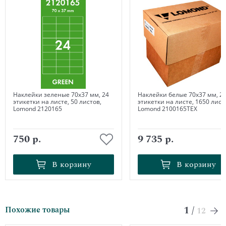
Наклейки зеленые 70х37 мм, 24
Наклейки белые 70х37 мм, 2
этикетки на листе, 50 листов,
этикетки на листе, 1650 лист
Lomond 2120165
Lomond 2100165ТЕХ
750 р.
9 735 р.
В корзину
В корзину
В корзину
В корзину
1
/
Похожие товары
12