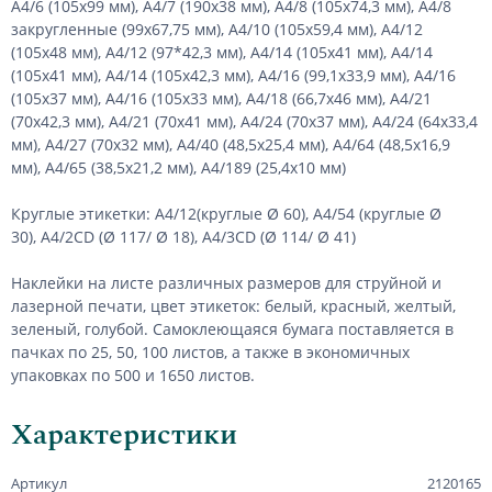
А4/6 (105х99 мм), А4/7 (190х38 мм), А4/8 (105х74,3 мм), А4/8
закругленные (99х67,75 мм), А4/10 (105х59,4 мм), А4/12
(105х48 мм), А4/12 (97*42,3 мм), А4/14 (105х41 мм), А4/14
(105х41 мм), А4/14 (105х42,3 мм), А4/16 (99,1х33,9 мм), А4/16
(105х37 мм), А4/16 (105х33 мм), А4/18 (66,7х46 мм), А4/21
(70х42,3 мм), А4/21 (70х41 мм), А4/24 (70х37 мм), А4/24 (64х33,4
мм), А4/27 (70х32 мм), А4/40 (48,5х25,4 мм), А4/64 (48,5х16,9
мм), А4/65 (38,5х21,2 мм), А4/189 (25,4х10 мм)
Круглые этикетки: А4/12(круглые Ø 60), А4/54 (круглые Ø
30), А4/2CD (Ø 117/ Ø 18), А4/3CD (Ø 114/ Ø 41)
Наклейки на листе различных размеров для струйной и
лазерной печати, цвет этикеток: белый, красный, желтый,
зеленый, голубой. Самоклеющаяся бумага поставляется в
пачках по 25, 50, 100 листов, а также в экономичных
упаковках по 500 и 1650 листов.
Характеристики
Артикул
2120165