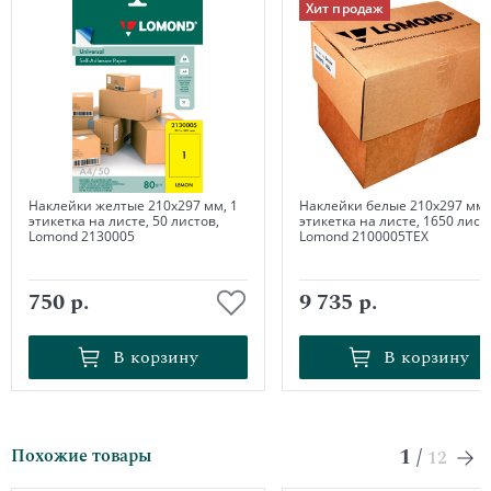
Хит продаж
Наклейки желтые 210х297 мм, 1
Наклейки белые 210х297 мм,
этикетка на листе, 50 листов,
этикетка на листе, 1650 лист
Lomond 2130005
Lomond 2100005ТЕХ
750 р.
9 735 р.
В корзину
В корзину
В корзину
В корзину
1
/
Похожие товары
12