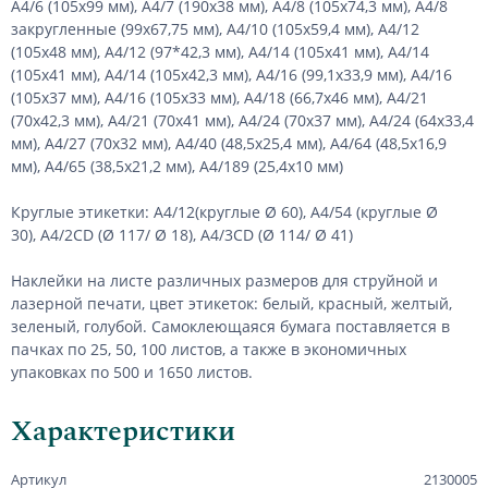
А4/6 (105х99 мм), А4/7 (190х38 мм), А4/8 (105х74,3 мм), А4/8
закругленные (99х67,75 мм), А4/10 (105х59,4 мм), А4/12
(105х48 мм), А4/12 (97*42,3 мм), А4/14 (105х41 мм), А4/14
(105х41 мм), А4/14 (105х42,3 мм), А4/16 (99,1х33,9 мм), А4/16
(105х37 мм), А4/16 (105х33 мм), А4/18 (66,7х46 мм), А4/21
(70х42,3 мм), А4/21 (70х41 мм), А4/24 (70х37 мм), А4/24 (64х33,4
мм), А4/27 (70х32 мм), А4/40 (48,5х25,4 мм), А4/64 (48,5х16,9
мм), А4/65 (38,5х21,2 мм), А4/189 (25,4х10 мм)
Круглые этикетки: А4/12(круглые Ø 60), А4/54 (круглые Ø
30), А4/2CD (Ø 117/ Ø 18), А4/3CD (Ø 114/ Ø 41)
Наклейки на листе различных размеров для струйной и
лазерной печати, цвет этикеток: белый, красный, желтый,
зеленый, голубой. Самоклеющаяся бумага поставляется в
пачках по 25, 50, 100 листов, а также в экономичных
упаковках по 500 и 1650 листов.
Характеристики
Артикул
2130005