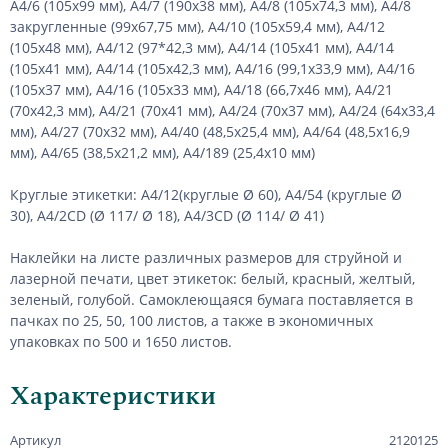
А4/6 (105х99 мм), А4/7 (190х38 мм), А4/8 (105х74,3 мм), А4/8
закругленные (99х67,75 мм), А4/10 (105х59,4 мм), А4/12
(105х48 мм), А4/12 (97*42,3 мм), А4/14 (105х41 мм), А4/14
(105х41 мм), А4/14 (105х42,3 мм), А4/16 (99,1х33,9 мм), А4/16
(105х37 мм), А4/16 (105х33 мм), А4/18 (66,7х46 мм), А4/21
(70х42,3 мм), А4/21 (70х41 мм), А4/24 (70х37 мм), А4/24 (64х33,4
мм), А4/27 (70х32 мм), А4/40 (48,5х25,4 мм), А4/64 (48,5х16,9
мм), А4/65 (38,5х21,2 мм), А4/189 (25,4х10 мм)
Круглые этикетки: А4/12(круглые Ø 60), А4/54 (круглые Ø
30), А4/2CD (Ø 117/ Ø 18), А4/3CD (Ø 114/ Ø 41)
Наклейки на листе различных размеров для струйной и
лазерной печати, цвет этикеток: белый, красный, желтый,
зеленый, голубой. Самоклеющаяся бумага поставляется в
пачках по 25, 50, 100 листов, а также в экономичных
упаковках по 500 и 1650 листов.
Характеристики
Артикул
2120125