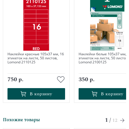
Наклейки красные 105х37 мм, 16
Наклейки белые 105х37 мм, 
этикеток на листе, 50 листов,
этикеток на листе, 50 листов,
Lomond 2110125
Lomond 2100125
750 р.
350 р.
В корзину
В корзину
В корзину
В корзину
1
/
Похожие товары
12